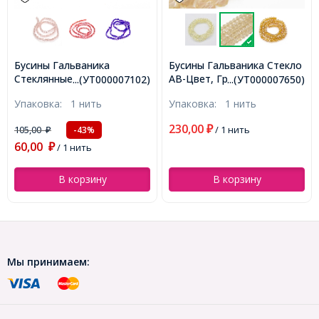
Бусины Гальваника Стекло
Бусины Металлические,
АВ-Цвет, Граненые,
Love,Овал, Цвет: Античное
...(УТ000007650)
...(УТ0026705)
Рондель, Цвет: Бежевый,
золото, Размер: 10х6х4мм,
Упаковка:
1 нить
Упаковка:
10 шт
Размер: 6х4мм, Отв-тие:
Отв-тие: 1мм, (УТ0026705)
1мм, около 100шт/46см/
230,00
68,00
₽
/ 1 нить
₽
/ 10 шт
нить, (УТ000007650)
В корзину
В корзину
Мы принимаем: