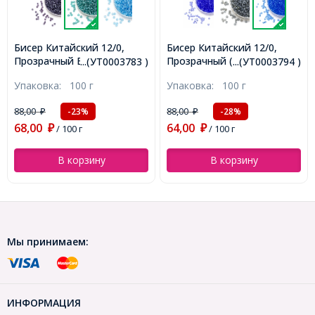
Бисер Китайский 12/0,
Бисер Китайский 12/0,
Прозрачный (TC), Цвет:
Непрозрачный
...(УТ0003794 )
...(УТ0028058)
Синий 3B, Круглый,
Окрашенный (ODC), Цвет:
Упаковка:
100 г
Упаковка:
100 г
(УТ0003794)
Желтый 969, Круглый,
(УТ0028058)
88,00
88,00
-28%
-23%
₽
₽
64,00
68,00
₽
/ 100 г
₽
/ 100 г
В корзину
В корзину
Мы принимаем:
ИНФОРМАЦИЯ