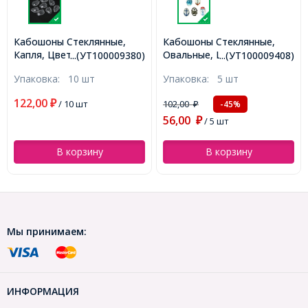
Кабошоны Стеклянные,
Кабошоны Стеклянные,
Овальные, Цвет: Микс,
Овальные, Цвет: Микс,
...(УТ100009408)
...(УТ100009142)
Размер: Длина 18мм,
Размер: Длина 18мм,
Упаковка:
5 шт
Упаковка:
5 шт
Ширина 13мм, Толщина
Ширина 13мм, Толщина
4мм, (УТ100009408)
4мм, (УТ100009142)
114,00
102,00
₽
/ 5 шт
-45%
₽
56,00
₽
/ 5 шт
В корзину
В корзину
Мы принимаем:
ИНФОРМАЦИЯ