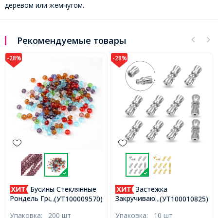
деревом или жемчугом.
Рекомендуемые товары
-28%
-28%
Бусины Стеклянные
Застежка
Рондель Граненые
Закручивающаяся, Латунь,
...(УТ100009570)
...(УТ100010825)
Прозрачные, Микс, 4х3мм,
Винтовая, Платина,
Упаковка:
200 шт
Упаковка:
10 шт
Отверстие 1мм, 200шт/
12х5мм, Отверстие 0.5мм,