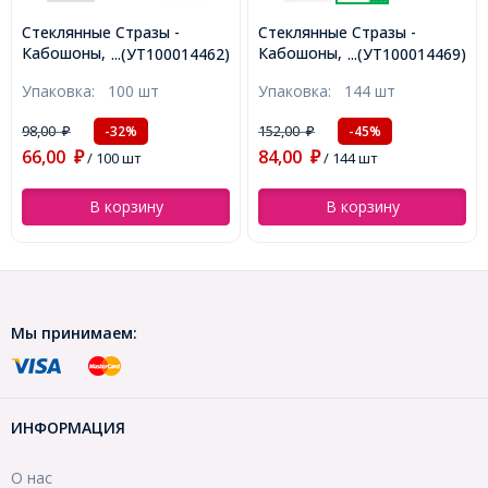
Стеклянные Стразы -
Стеклянные Стразы -
Кабошоны, Граненые,
Кабошоны, Граненые,
...(УТ100014462)
...(УТ100014469)
Класс А, Плоские Круглые,
Класс А, Плоские Круглые,
Упаковка:
100 шт
Упаковка:
144 шт
Цвет: Золото, Размер:
Цвет: Золото, Размер:
2.7~2.8мм, (УТ100014462)
1.5~1.6мм, (УТ100014469)
98,00
152,00
-32%
-45%
₽
₽
66,00
84,00
₽
/ 100 шт
₽
/ 144 шт
В корзину
В корзину
Мы принимаем:
ИНФОРМАЦИЯ
О нас