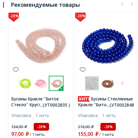
Рекомендуемые товары
-28%
-28%
Бусины Кракле "Битое
Бусины Стеклянные
Стекло" Круглые, Бежевый,
Кракле "Битое Стекло"
...(УТ0002835 )
...(УТ0002848 )
4мм, Отверстие 1мм,
Круглые, Синий, 8мм,
Упаковка:
1 нить
Упаковка:
1 нить
около 190шт/76см/нить,
Отверстие 1мм, около
(УТ0002835)
95шт/76см/нить,
134,00
216,00
-28%
-28%
₽
₽
(УТ0002848)
97,00
155,00
₽
/ 1 нить
₽
/ 1 нить