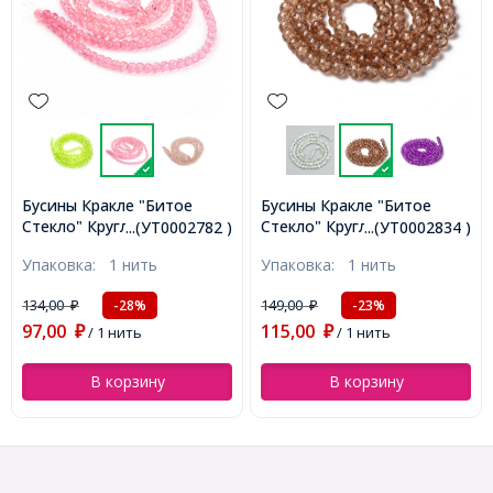
Бусины Кракле "Битое
Бусины Кракле "Битое
Стекло" Круглые,
Стекло" Круглые, Цвет:
...(УТ0002834 )
...(УТ0002836 )
Коричневый бледный, 8мм,
Фиолетовый, Диаметр:
Упаковка:
1 нить
Упаковка:
1 нить
Отверстие 1мм, около
8мм, Отверстие 1мм,
95шт/76см/нить,
около 95шт/76см/нить,
149,00
155,00
-23%
-25%
₽
₽
(УТ0002834)
(УТ0002836)
115,00
117,00
₽
/ 1 нить
₽
/ 1 нить
В корзину
В корзину