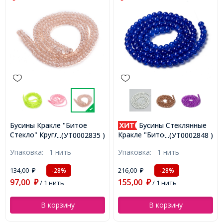
Бусины Стеклянные
Бусины Кракле "Битое
й,
Стекло" Круглые,
Кракле "Битое Стекло"
...(УТ0002835 )
...(УТ0002848 )
...(УТ0005824 )
Оранжевый, 4мм,
Круглые, Синий, 8мм,
Упаковка:
1 нить
Упаковка:
1 нить
Отверстие 1мм, около
Отверстие 1мм, около
190шт/76см/нить,
95шт/76см/нить,
216,00
134,00
-28%
-45%
₽
₽
(УТ0005824)
(УТ0002848)
155,00
74,00
₽
/ 1 нить
₽
/ 1 нить
В корзину
В корзину