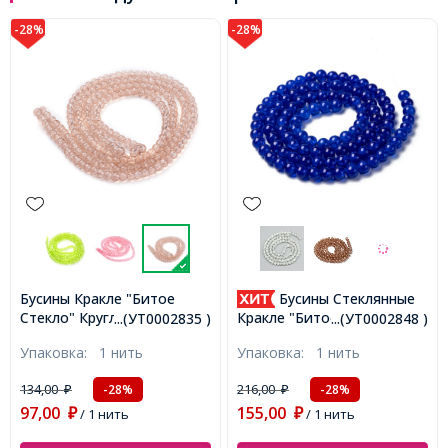
-28%
-28%
Бусины Кракле "Битое
Бусины Стеклянные
Стекло" Круглые, Бежевый,
Кракле "Битое Стекло"
...(УТ0002835 )
...(УТ0002848 )
4мм, Отверстие 1мм,
Круглые, Синий, 8мм,
Упаковка:
1 нить
Упаковка:
1 нить
около 190шт/76см/нить,
Отверстие 1мм, около
(УТ0002835)
95шт/76см/нить,
134,00
216,00
-28%
-28%
₽
₽
(УТ0002848)
97,00
155,00
₽
/ 1 нить
₽
/ 1 нить