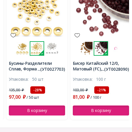
Бусины-Разделители
Бисер Китайский 12/0,
Сплав, Форма Пончик,
Матовый (FC), Цвет:
...(УТ0027703)
...(УТ0028090)
Античное Золото, 6х2мм,
Фиолетовый M16, Круглый,
Упаковка:
50 шт
Упаковка:
100 г
Отверстие 2.5мм,
(УТ0028090)
(УТ0027703)
135,00
103,00
-28%
-21%
₽
₽
97,00
81,00
₽
/ 50 шт
₽
/ 100 г
В корзину
В корзину