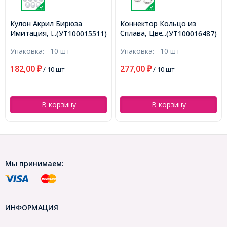
Кулон Акрил Бирюза
Коннектор Кольцо из
Имитация, Непрозрачные,
Сплава, Цвет: Серебро,
...(УТ100015511)
...(УТ100016487)
Овальные, Цвет: Серый,
Размер: 19x18х2.5мм,
Упаковка:
10 шт
Упаковка:
10 шт
Размер: 33.5x23.5x6мм,
Отверстие 13мм,
Отв-тие 11.5x15мм,
(УТ100016487)
182,00
277,00
₽
/ 10 шт
₽
/ 10 шт
(УТ100015511)
В корзину
В корзину
Мы принимаем:
ИНФОРМАЦИЯ