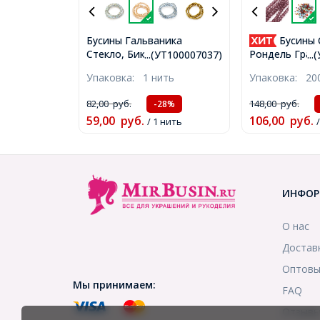
Бусины Гальваника
Бусины 
Стекло, Биконус, Радужное
Рондель Гран
...(УТ100007037)
..
Покрытие, Перу, 4х4.5мм,
Прозрачные, 
Упаковка:
1 нить
Упаковка:
20
Отв-тие 1мм, около
Отверстие 1м
80шт/30см/нить, 10нитей
упаковка, (УТ
82,00
руб.
148,00
руб.
-28%
(УТ100007037)
59,00
руб.
106,00
руб.
/ 1 нить
ИНФОР
О нас
Достав
Оптовы
Мы принимаем:
FAQ
Отзыв