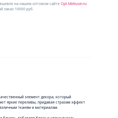
дешевле на нашем оптовом сайте
Opt.Mirbusin.ru
 заказ 10000 руб.
качественный элемент декора, который
ают яркие переливы, придавая стразам эффект
различным тканям и материалам.
 блузок, добавляя блеск и элегантность