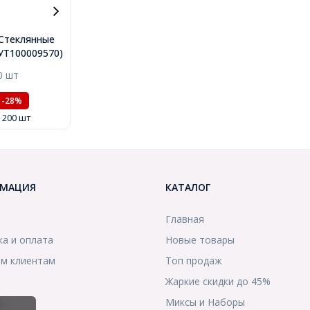
Стеклянные
еные
.(УТ100009570)
Микс, 4х3мм,
0 шт
м, 200шт/
100009570)
-28%
/ 200 шт
МАЦИЯ
КАТАЛОГ
Главная
ка и оплата
Новые товары
м клиентам
Топ продаж
Жаркие скидки до 45%
ы
Миксы и Наборы