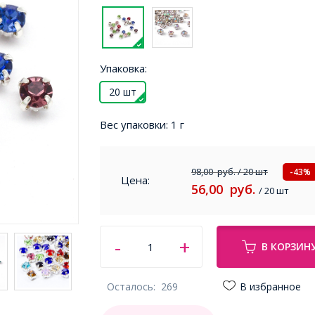
Упаковка:
20 шт
Вес упаковки:
1 г
98,00
руб.
/ 20 шт
-43%
Цена:
56,00
руб.
/ 20 шт
В КОРЗИН
Осталось:
269
В избранное