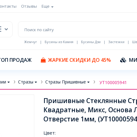
онтакты
Отзывы
Еще
Жемчуг
|
Бусины из Камня
|
Бусины Дзи
|
Застежки
|
Шв
Кулоны Эмаль
ТОП ПРОДАЖ
ЖАРКИЕ СКИДКИ ДО 45%
МИ
рии
Стразы
Стразы Пришивные
УТ100005941
Пришивные Стеклянные Стра
Квадратные, Микс, Основа Ла
Отверстие 1мм, (УТ10000594
Цвет: