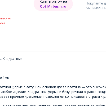
Купить оптом на
Покупайте 
Opt.Mirbusin.ru
Минимальный
ться от
ора
ь, Квадратные
ие 1мм
дратной форме с латунной основой цвета платина — это высоко
в любое изделие. Квадратная форма и безупречная огранка созд
ивает прочное крепление, позволяя легко пришивать стразы к 
но подходят для украшения вечерних нарядов, костюмов, юбок и