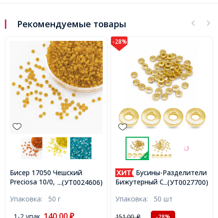
Рекомендуемые товары
-28%
Бисер 17050 Чешский
Бусины-Разделители
Preciosa 10/0, Матовый
Бижутерный Сплав, Форма
...(УТ0024606)
...(УТ0027700)
Прозрачный с серебряной
Пончик, Золото, 6х2мм,
Упаковка:
50 г
Упаковка:
50 шт
полосой TSL, Золотой,
Отверстие 2.5мм,
Круглый, (УТ0024606)
(УТ0027700)
140,00
1-2 упак.
₽
151,00
-28%
₽