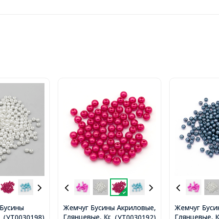
Бусины
Жемчуг Бусины Акриловые,
Жемчуг Буси
Глянцевые, Круглые, Цвет:
Глянцевые, К
лянцевые,
...(УТ0030198)
...(УТ0030192)