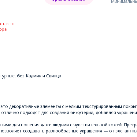
Минимальный
ться от
ора
турные, без Кадмия и Свинца
 — это декоративные элементы с мелким текстурированным пок
отлично подходят для создания бижутерии, добавляя украшения
асными для ношения даже людьми с чувствительной кожей. Прек
то позволяет создавать разнообразные украшения — от элегантны