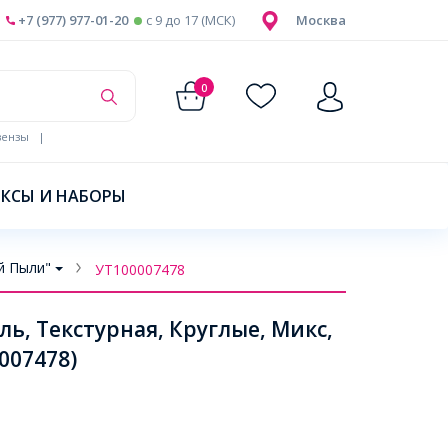
+7 (977) 977-01-20
c 9 до 17 (МСК)
Москва
0
ензы
|
КСЫ И НАБОРЫ
й Пыли"
УТ100007478
ь, Текстурная, Круглые, Микс,
007478)