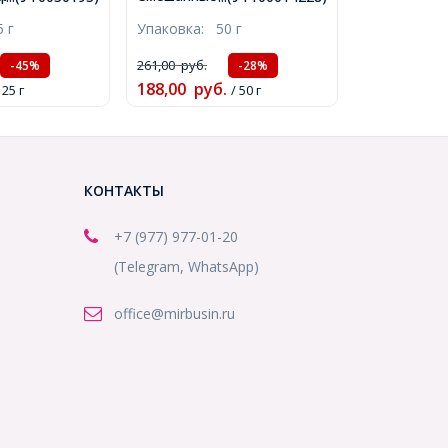
Размер: 6мм,
Голубой, Размер: 5.5-28x6-
5 г
Упаковка:
50 г
м, около
20x3-11мм, Отверстие 1-
УТ0030193)
5мм, около92шт/50г,
261,00
руб.
-45%
-28%
(УТ100014228)
188,00
руб.
 25 г
/ 50 г
КОНТАКТЫ
+7 (977) 977-01-20
(Telegram, WhatsApp)
office@mirbusin.ru