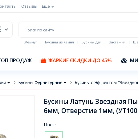
онтакты
Отзывы
Еще
Жемчуг
|
Бусины из Камня
|
Бусины Дзи
|
Застежки
|
Шв
Кулоны Эмаль
ТОП ПРОДАЖ
ЖАРКИЕ СКИДКИ ДО 45%
МИ
рии
Бусины Фурнитурные
Бусины с Эффектом "Звездно
Бусины Латунь Звездная Пыл
6мм, Отверстие 1мм, (УТ100
Цвет: