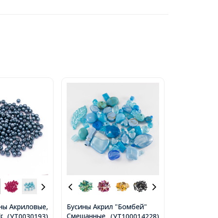
ны Акриловые,
Бусины Акрил "Бомбей"
руглые, Цвет:
Смешанные Формы, Цвет:
...(УТ0030193)
...(УТ100014228)