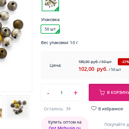
Упаковка:
50 шт
Вес упаковки:
10 г
180,00
руб.
/ 50 шт
-43
Цена:
102,00
руб.
/ 50 шт
В КОРЗИН
Осталось:
39
В избранное
Купить оптом на
Покупайте 
Opt.Mirbusin.ru