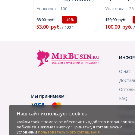
Внутри (LIC), Цвет: Синий
Круглые, Белы
Упаковка:
100 г
Упаковка:
25 
2208, Круглый, (УТ0003810)
тие 1.5мм, ок
210шт/25г, (У
88,00
руб.
139,00
руб.
-40%
53,00
руб.
100,00
руб.
/ 100 г
/
ИНФОР
О нас
Достав
Оптовы
Мы принимаем:
FAQ
Отзыв
Наш сайт использует cookies
Контак
Файлы cookie помогают обеспечить удобство использовани
Скидки
веб-сайта. Нажимая кнопку "Принять", я соглашаюсь с
условиями
пользовательского соглашения
.
Услови