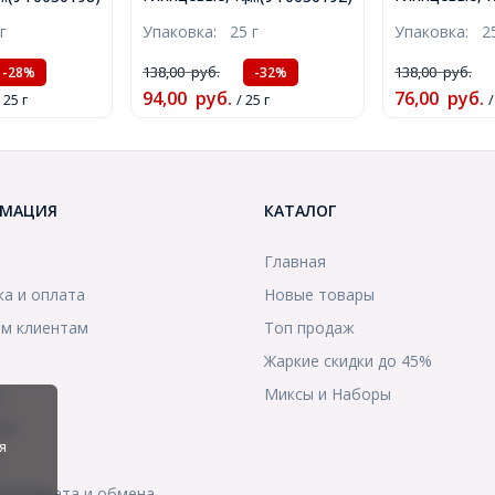
Красный, Размер: 6мм,
Серо-синий, 
й, 6мм, Отв-
г
Упаковка:
25 г
Упаковка:
2
Отв-тие 1.5мм, около
Отв-тие 1.5м
оло
230шт/25г, (УТ0030192)
230шт/25г, (
Т0030198)
138,00
руб.
138,00
руб.
-28%
-32%
94,00
руб.
76,00
руб.
 25 г
/ 25 г
/
МАЦИЯ
КАТАЛОГ
Главная
ка и оплата
Новые товары
м клиентам
Топ продаж
Жаркие скидки до 45%
ы
Миксы и Наборы
ты
я
я возврата и обмена