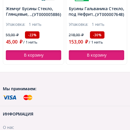
Бусины Гальваника Стекло,
Бусины Гальваника Стекло,
под Нефрит,
под Нефрит,
...(УТ000007648)
...(УТ000007649)
Полупокрытие, Граненые,
Полупокрытие, Граненые,
Упаковка:
1 нить
Упаковка:
1 нить
Рондель, Цвет:
Рондель, Цвет: Синий,
Фиолетовый, Размер:
Размер: 8х5мм, Отв. 1мм,
218,00
218,00
-30%
-30%
₽
₽
8х5мм, Отв. 1мм, около
около 72шт/36см/нить,
153,00
153,00
72шт/36см/нить,
(УТ000007649)
₽
/ 1 нить
₽
/ 1 нить
(УТ000007648)
В корзину
В корзину
Мы принимаем:
ИНФОРМАЦИЯ
О нас