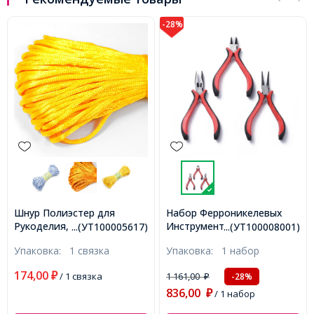
-28%
Шнур Полиэстер для
Набор Ферроникелевых
Рукоделия, Оранжевый,
Инструментов для
...(УТ100005617)
...(УТ100008001)
2мм, около 20м/связка,
Рукоделия и Бижутерии,
Упаковка:
1 связка
Упаковка:
1 набор
(УТ100005617)
Плоскогубцы, Круглогубцы,
Кусачки, Красные, 11~13см,
174,00
₽
/ 1 связка
1 161,00
-28%
₽
3шт/набор, (УТ100008001)
836,00
₽
/ 1 набор