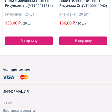
Полиэтиленовый Пакет с
Полиэтиленовый Пакет с
Рисунком в Горошек, Цвет:
Рисунком Сердце, Цвет:
...(УТ100011814)
...(УТ100011942)
Разноцветный, Размер:
Красный, Размер: 34х25см,
Упаковка:
20 шт
Упаковка:
20 шт
34х25см, (УТ100011814)
(УТ100011942)
133,00
136,00
₽
/ 20 шт
₽
/ 20 шт
В корзину
В корзину
Мы принимаем:
ИНФОРМАЦИЯ
О нас
Доставка и оплата