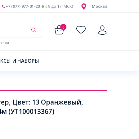
+7 (977) 977-01-20
c 9 до 17 (МСК)
Москва
0
ензы
|
КСЫ И НАБОРЫ
ер, Цвет: 13 Оранжевый,
м (УТ100013367)