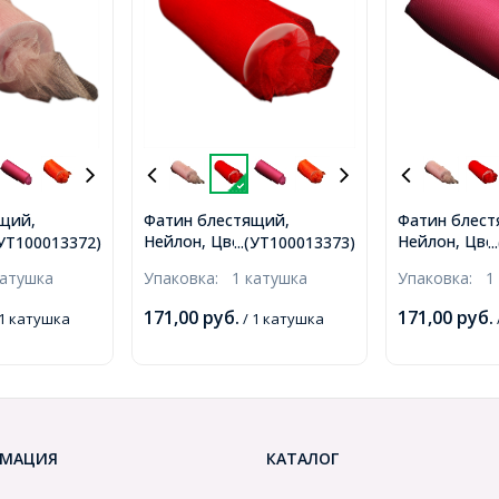
щий,
Фатин блестящий,
Фатин блест
 04 Светло-
Нейлон, Цвет: 07 Красный,
Нейлон, Цвет
.(УТ100013372)
...(УТ100013373)
.
ина150мм,
Ширина150мм, катушка
Ширина150мм
катушка
Упаковка:
1 катушка
Упаковка:
1
м
22,86м (УТ100013373)
22,86м (УТ10
)
171,00
руб.
171,00
руб.
 1 катушка
/ 1 катушка
МАЦИЯ
КАТАЛОГ