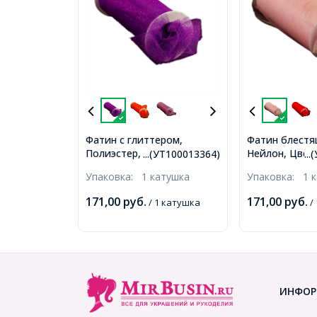
Фатин с глиттером,
Фатин блестя
Полиэстер, Цвет: 07
Нейлон, Цвет:
...(УТ100013364)
..
Фиолетовый,
розовый, Шир
Упаковка:
1 катушка
Упаковка:
1 
Ширина150мм, катушка
катушка 22,86
9,14м (УТ100013364)
(УТ100013372
171,00
руб.
171,00
руб.
/ 1 катушка
/
ИНФОР