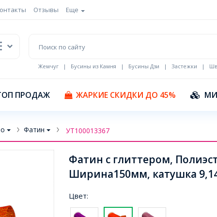
онтакты
Отзывы
Еще
Жемчуг
|
Бусины из Камня
|
Бусины Дзи
|
Застежки
|
Шв
Кулоны Эмаль
ТОП ПРОДАЖ
ЖАРКИЕ СКИДКИ ДО 45%
МИ
во
Фатин
УТ100013367
Фатин с глиттером, Полиэст
Ширина150мм, катушка 9,14
Цвет: