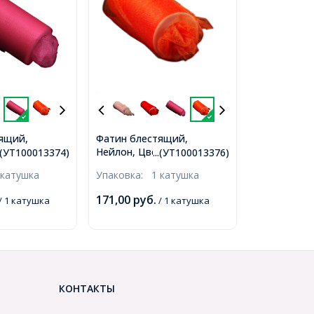
ящий,
Фатин блестящий,
: 08 Фуксия,
Нейлон, Цвет: 10
..(УТ100013374)
...(УТ100013376)
, катушка
Оранжевый,
 катушка
Упаковка:
1 катушка
0013374)
Ширина150мм, катушка
22,86м (УТ100013376)
171,00
руб.
/ 1 катушка
/ 1 катушка
КОНТАКТЫ