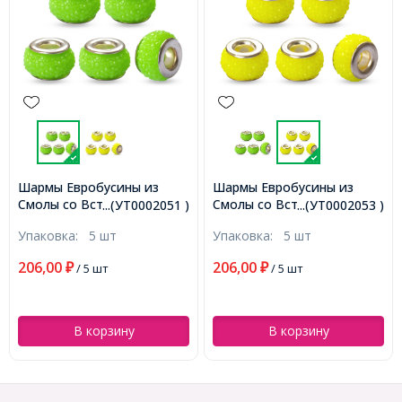
Шармы Евробусины из
Шармы Евробусины из
Смолы со Вставкой из
Смолы со Вставкой из
...(УТ0002051 )
...(УТ0002053 )
Латуни цвета Платина, с
Латуни цвета Платина, с
Упаковка:
5 шт
Упаковка:
5 шт
Эффектом Страз, Рондель,
Эффектом Страз, Рондель,
Салатовый, 12х7.5мм,
Желтый, 12х7.5мм,
206,00
206,00
₽
/ 5 шт
₽
/ 5 шт
Отверстие 4.5мм,
Отверстие 4.5мм,
(УТ0002051)
(УТ0002053)
В корзину
В корзину