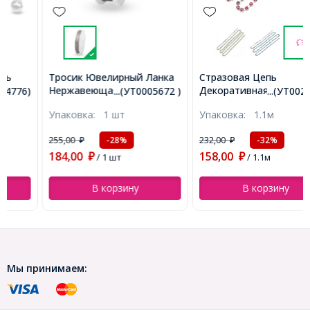
Тросик Ювелирный Ланка
Стразовая Цепь
Нержавеющая Сталь,
Декоративная, Класс А,
...(УТ0005672 )
...(УТ0029098)
Платина, 0.38мм, около
Серебро/Розовый, 2мм,
Упаковка:
1 шт
Упаковка:
1.1м
60м/катушка, (УТ0005672)
около 360шт/1.1м,
(УТ0029098)
255,00
232,00
-28%
-32%
₽
₽
184,00
158,00
₽
/ 1 шт
₽
/ 1.1м
В корзину
В корзину
Мы принимаем: