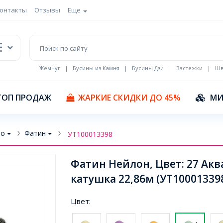
онтакты
Отзывы
Еще
Жемчуг
|
Бусины из Камня
|
Бусины Дзи
|
Застежки
|
Шв
Кулоны Эмаль
ТОП ПРОДАЖ
ЖАРКИЕ СКИДКИ ДО 45%
МИ
во
Фатин
УТ100013398
Фатин Нейлон, Цвет: 27 А
катушка 22,86м (УТ10001339
Цвет: