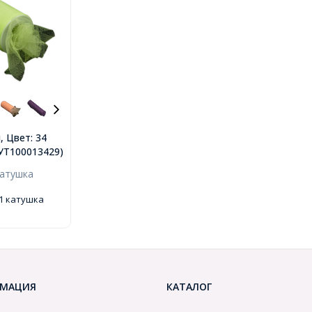
 Цвет: 34
, Ширина
.(УТ100013429)
а 22,86м
катушка
)
 1 катушка
МАЦИЯ
КАТАЛОГ