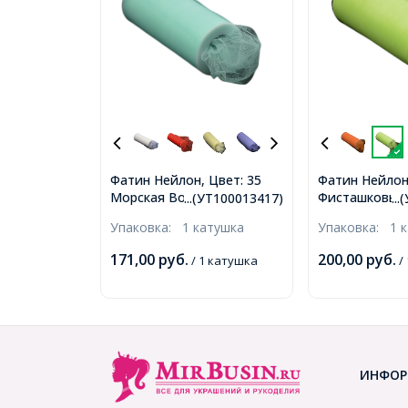
Фатин Нейлон, Цвет: 35
Фатин Нейлон,
Морская Волна, Ширина
Фисташковый
...(УТ100013417)
..
150мм, катушка 22,86м
220мм, катушк
Упаковка:
1 катушка
Упаковка:
1 
(УТ100013417)
(УТ100013429
171,00
руб.
200,00
руб.
/ 1 катушка
/
ИНФОР