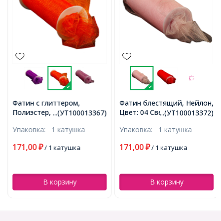
Фатин с глиттером,
Фатин блестящий, Нейлон,
Полиэстер, Цвет: 13
Цвет: 04 Светло-розовый,
...(УТ100013367)
...(УТ100013372)
Оранжевый,
Ширина150мм, катушка
Упаковка:
1 катушка
Упаковка:
1 катушка
Ширина150мм, катушка
22,86м (УТ100013372)
9,14м (УТ100013367)
171,00
171,00
₽
/ 1 катушка
₽
/ 1 катушка
В корзину
В корзину