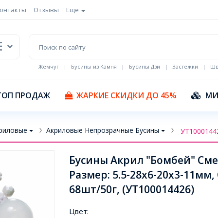
онтакты
Отзывы
Еще
Жемчуг
|
Бусины из Камня
|
Бусины Дзи
|
Застежки
|
Шв
Кулоны Эмаль
ТОП ПРОДАЖ
ЖАРКИЕ СКИДКИ ДО 45%
МИ
риловые
Акриловые Непрозрачные Бусины
УТ1000144
Бусины Акрил "Бомбей" См
Размер: 5.5-28x6-20x3-11мм,
68шт/50г, (УТ100014426)
Цвет: