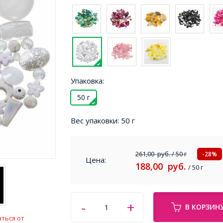
Упаковка:
50 г
Вес упаковки:
50 г
261,00
руб.
/ 50 г
-28%
Цена:
188,00
руб.
/ 50 г
В КОРЗИН
ться от