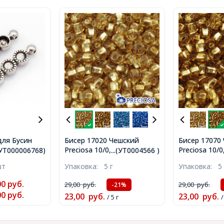
для Бусин
Бисер 17020 Чешский
Бисер 17070
лав, на 2
Preciosa 10/0, Фасовка 5г,
Preciosa 10/0
.(УТ000006768)
...(УТ0004566 )
нтичное
Прозрачный с серебряной
Прозрачный 
шт
Упаковка:
5 г
Упаковка:
5 
6х3мм,
полосой TSL, Золотой,
полосой TSL
м,
Круглый, (УТ0004566)
Круглый, (УТ
00
руб.
29,00
руб.
29,00
руб.
-21%
)
00
руб.
23,00
руб.
23,00
руб.
/ 5 г
/