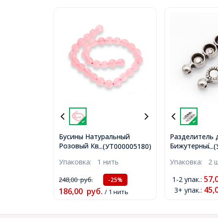
Бусины Натуральный
Разделитель 
Розовый Кварц Круглые
Бижутерный сп
...(УТ000005180)
..
Граненые, 6мм, Отверстие
отверстия, А
Упаковка:
1 нить
Упаковка:
2 
1мм, около 27шт/18см/
Серебро, 27х
нить, (УТ000005180)
Отверстие 1м
57,
1-2 упак.
:
248,00
руб.
-25%
(УТ000006768
45,
3+ упак.
:
186,00
руб.
/ 1 нить