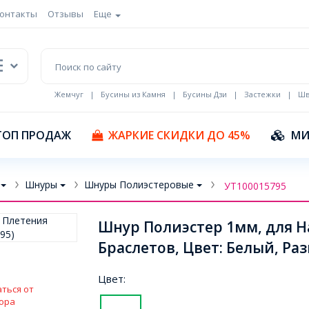
онтакты
Отзывы
Еще
Жемчуг
|
Бусины из Камня
|
Бусины Дзи
|
Застежки
|
Шв
Кулоны Эмаль
ТОП ПРОДАЖ
ЖАРКИЕ СКИДКИ ДО 45%
МИ
Шнуры
Шнуры Полиэстеровые
УТ100015795
Шнур Полиэстер 1мм, для Н
Браслетов, Цвет: Белый, Раз
Цвет:
ться от
ора