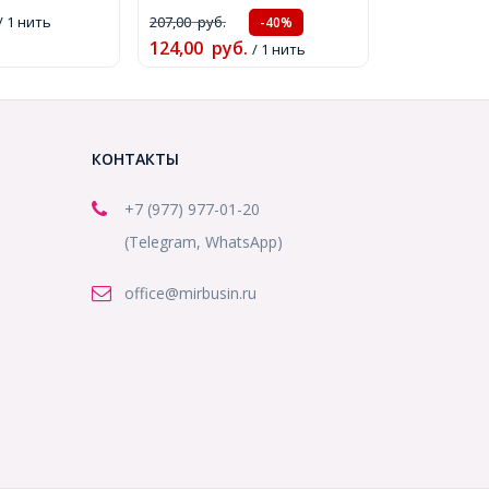
около
95шт/38см/нить,
/ 1 нить
207,00
руб.
-40%
ить,
(УТ0030790)
124,00
руб.
/ 1 нить
КОНТАКТЫ
+7 (977) 977-01-20
(Telegram, WhatsApp)
office@mirbusin.ru