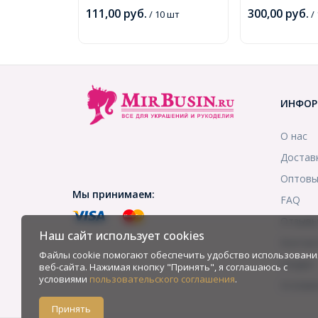
3.5мм, (УТ000004778)
111,00
руб.
300,00
руб.
/ 10 шт
/
ИНФОР
О нас
Достав
Оптовы
Мы принимаем:
FAQ
Отзыв
Наш сайт использует cookies
Контак
Файлы cookie помогают обеспечить удобство использовани
Скидки
веб-сайта. Нажимая кнопку "Принять", я соглашаюсь с
условиями
пользовательского соглашения
.
Услови
Принять