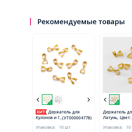
Рекомендуемые товары
Держатель для
Держатель дл
Латунь, Цвет:
Кулонов и Подвесок
...(УТ000004778)
Размер: 12мм
Латунные, Золото,
Упаковка:
10 шт
Упаковка:
10
3мм, (УТ00101
10x5.5x3мм, Отверстие