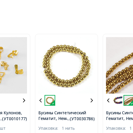
я Кулонов,
Бусины Синтетический
Бусины Синт
 Золото,
Гематит, Немагнитный, на
Гематит, Не
...(УТ0010177)
...(УТ0030786)
, Отверстие
нитях, Круглые, Цвет:
нитях, Кругл
 шт
Упаковка:
1 нить
Упаковка:
1
77)
Золото, Диаметр: 6мм,
Золото, Диа