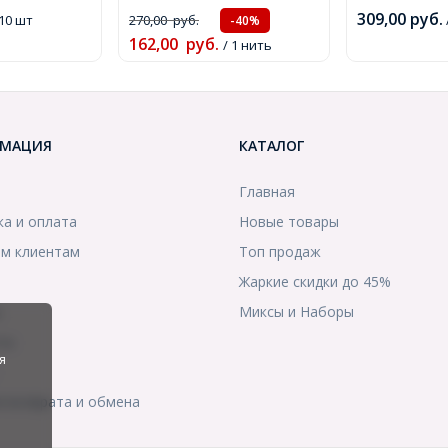
Отв. 1.2мм, около
Отв. 1.5мм, 
309,00
руб.
 10 шт
270,00
руб.
-40%
60шт/37см/нить,
50шт/40см/н
162,00
руб.
(УТ0030786)
/ 1 нить
(УТ0030788)
МАЦИЯ
КАТАЛОГ
Главная
ка и оплата
Новые товары
м клиентам
Топ продаж
Жаркие скидки до 45%
ы
Миксы и Наборы
ты
я
я возврата и обмена