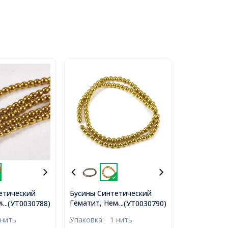
етический
Бусины Синтетический
магнитный, На
Гематит, Немагнитный, на
...(УТ0030788)
...(УТ0030790)
ые, Цвет:
нитях, Круглые, Золото,
 нить
Упаковка:
1 нить
метр: 8мм,
4мм, Отв. 1мм, около