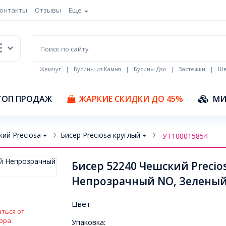
онтакты
Отзывы
Еще
Жемчуг
|
Бусины из Камня
|
Бусины Дзи
|
Застежки
|
Шв
Кулоны Эмаль
ТОП ПРОДАЖ
ЖАРКИЕ СКИДКИ ДО 45%
МИ
ий Preciosa
Бисер Preciosa круглый
УТ100015854
Бисер 52240 Чешский Precio
Непрозрачный NO, Зеленый,
Цвет:
ться от
ора
Упаковка: