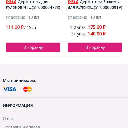
Держатели Зажимы
Цепь Якорное Плетение,
Железо, Цвет: Серебро,
для Кулонов и Подвесок
8)
...(УТ000000919)
...(УТ000005987)
Звено: 3х2мм, Толщина
Латунные, Серебро,
Упаковка:
10 шт
Упаковка:
5 м
0.5мм, (УТ000005987)
14x7х6мм, Отверстие
4х6мм, (УТ000000919)
175,00
1-2 упак.
₽
191,00
-32%
₽
140,00
3+ упак.
130,00
₽
₽
/ 5 м
В корзину
В корзину
Мы принимаем:
ИНФОРМАЦИЯ
О нас
Доставка и оплата