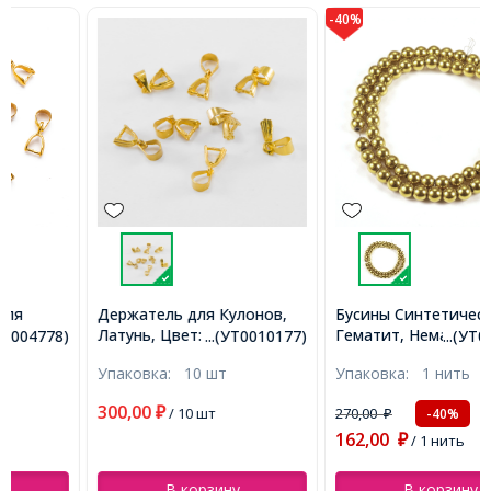
-40%
Держатель для Кулонов,
Бусины Синтетический
Латунь, Цвет: Золото,
Гематит, Немагнитный, на
...(УТ0010177)
...(УТ0030786)
Размер: 12мм, Отверстие
нитях, Круглые, Цвет:
Упаковка:
10 шт
Упаковка:
1 нить
3мм, (УТ0010177)
Золото, Диаметр: 6мм,
Отв. 1.2мм, около
300,00
₽
/ 10 шт
270,00
-40%
₽
60шт/37см/нить,
162,00
(УТ0030786)
₽
/ 1 нить
В корзину
В корзину