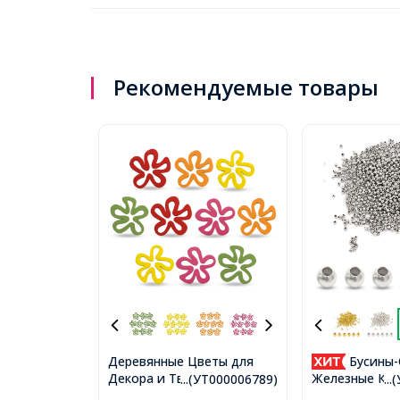
Рекомендуемые товары
Деревянные Цветы для
Бусины-
Декора и Творчества,
Железные Кру
...(УТ000006789)
..
Микс, 44x44x2.5мм,
Платина, 2х2