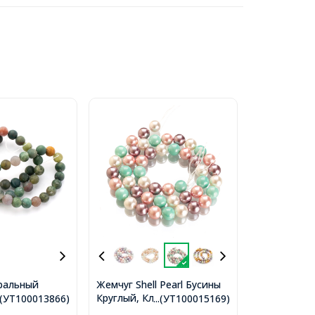
ральный
Жемчуг Shell Pearl Бусины
гат Матовые
Круглый, Класс А, Микс,
..(УТ100013866)
...(УТ100015169)
м, Отверстие
8мм, Отверстие 1мм,