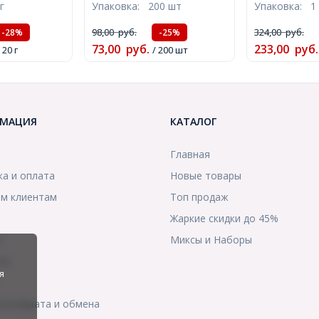
г
Упаковка:
200 шт
Упаковка:
1
1мм, около 
м, около
Отверстие 1.2мм,
нить, (УТ100
УТ100007552)
(УТ100010831)
98,00
руб.
324,00
руб.
-28%
-25%
73,00
руб.
233,00
руб.
 20 г
/ 200 шт
МАЦИЯ
КАТАЛОГ
Главная
ка и оплата
Новые товары
м клиентам
Топ продаж
Жаркие скидки до 45%
ы
Миксы и Наборы
ты
я
я возврата и обмена