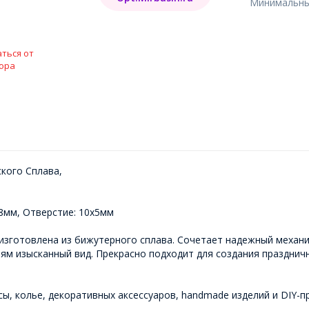
Минимальный
ться от
ора
кого Сплава,
 8мм, Отверстие: 10х5мм
изготовлена из бижутерного сплава. Сочетает надежный механи
м изысканный вид. Прекрасно подходит для создания праздничн
ы, колье, декоративных аксессуаров, handmade изделий и DIY-п