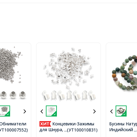
Обниматели
Концевики-Зажимы
Бусины Нату
Индийский А
глые,
для Шнура, Железо,
.(УТ100007552)
...(УТ100010831)
.
Круглые, 6м
мм,
Серебро, 6x3x2.3мм,