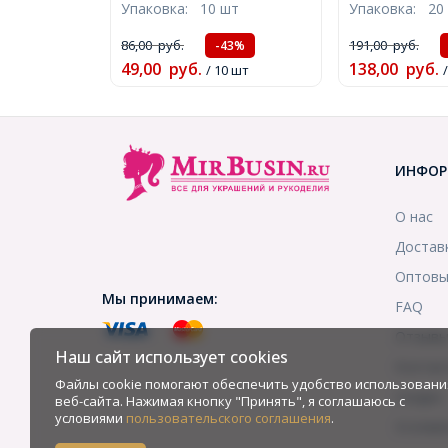
Упаковка:
10 шт
Упаковка:
20 
(УТ000006789)
Отверстие 1м
1050шт/20г, (
86,00
руб.
191,00
руб.
-43%
49,00
руб.
138,00
руб.
/ 10 шт
/
ИНФОР
О нас
Достав
Оптовы
Мы принимаем:
FAQ
Отзыв
Наш сайт использует cookies
Контак
Файлы cookie помогают обеспечить удобство использовани
Скидки
веб-сайта. Нажимая кнопку "Принять", я соглашаюсь с
условиями
пользовательского соглашения
.
Услови