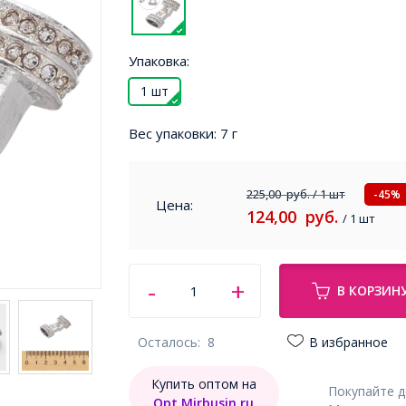
Упаковка:
1 шт
Вес упаковки:
7 г
225,00
руб.
/ 1 шт
-45%
Цена:
124,00
руб.
/ 1 шт
В КОРЗИН
Осталось:
8
В избранное
Купить оптом на
Покупайте 
Opt.Mirbusin.ru