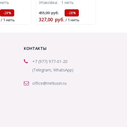
 нить
Упаковка:
1 нить
55шт/38см/
около 50шт/40см/нить,
013866)
(УТ100015169)
455,00
руб.
-28%
-28%
327,00
руб.
/ 1 нить
/ 1 нить
КОНТАКТЫ
+7 (977) 977-01-20
(Telegram, WhatsApp)
office@mirbusin.ru