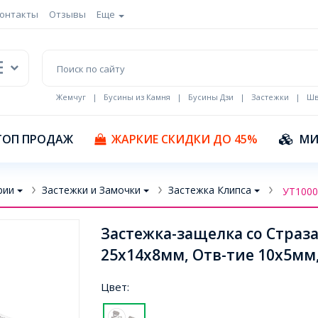
онтакты
Отзывы
Еще
Жемчуг
|
Бусины из Камня
|
Бусины Дзи
|
Застежки
|
Шв
Кулоны Эмаль
ТОП ПРОДАЖ
ЖАРКИЕ СКИДКИ ДО 45%
МИ
рии
Застежки и Замочки
Застежка Клипса
УТ1000
Застежка-защелка со Страз
25х14х8мм, Отв-тие 10х5мм,
Цвет: