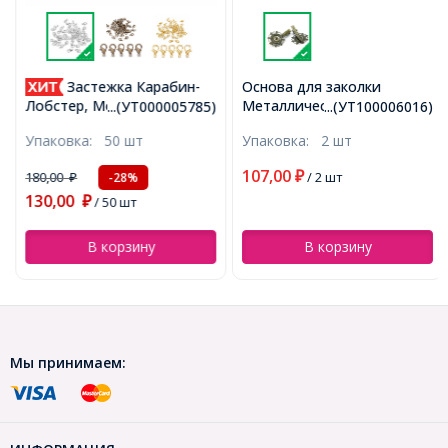
Застежка Карабин-
Основа для заколки
Металлическая, Цвет:
Лобстер, Металл, Цвет:
...(УТ000005785)
...(УТ100006016)
Бронза, Размер:
Серебро, Размер: 12х6мм,
Упаковка:
50 шт
Упаковка:
2 шт
42x28x10мм,
Отверстие 1.5мм,
(УТ100006016)
(УТ000005785)
107,00
180,00
₽
/ 2 шт
-28%
₽
130,00
₽
/ 50 шт
В корзину
В корзину
Мы принимаем: