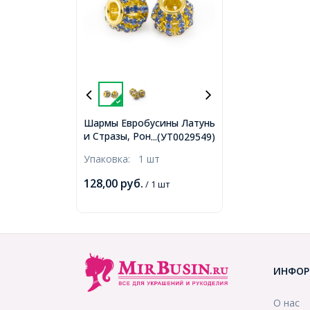
Шармы Евробусины Латунь
и Стразы, Рондель, Цвет
...(УТ0029549)
металла: Золото, Цвет
Упаковка:
1 шт
Страз: Светлый Сапфир,
Размер: 12х10мм, Отв.
128,00
руб.
/ 1 шт
4мм, (УТ0029549)
ИНФОР
О нас