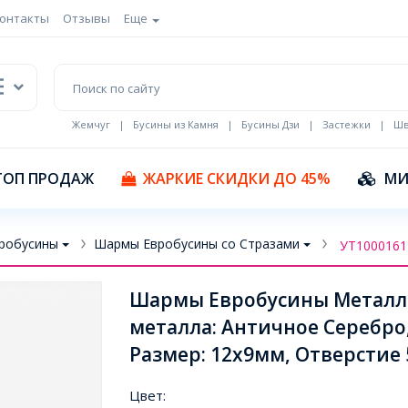
онтакты
Отзывы
Еще
Жемчуг
|
Бусины из Камня
|
Бусины Дзи
|
Застежки
|
Шв
Кулоны Эмаль
ТОП ПРОДАЖ
ЖАРКИЕ СКИДКИ ДО 45%
МИ
робусины
Шармы Евробусины со Стразами
УТ1000161
Шармы Евробусины Металл и
металла: Античное Серебро,
Размер: 12x9мм, Отверстие 5
Цвет: