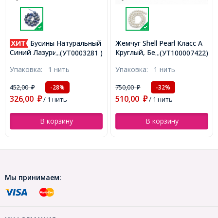
Бусины Натуральный
Жемчуг Shell Pearl Класс А
Коннект
Круглый, Белый, 8мм,
Стразам
 Лазурит Круглые,
...(УТ0003281 )
...(УТ100007422)
Отверстие 1мм, около
Бижутер
 Отверстие 1мм,
вка:
1 нить
Упаковка:
1 нить
Упаков
48шт/40см/нить,
Эмаль, 
 17шт/19см/нить,
(УТ100007422)
Серебро
03281)
750,00
91,00
-28%
-32%
₽
₽
₽
49x7x2.
0
510,00
50,00
2мм, (У
₽
/ 1 нить
₽
/ 1 нить
₽
В корзину
В корзину
Мы принимаем: