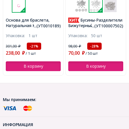
Бусины-Разделители
Часы Женские Кварцевые
из Сплава, Ремешок из
Бижутерный Сплав Цветок,
89)
...(УТ100007502)
...(УТ100016601
:
Кожзама, Цвет: Темно-
Серебро, 5х1.5мм,
Упаковка:
50 шт
Упаковка:
1 шт
синий, Диаметр 40мм,
Отверстие 1мм,
Длина Ремешка: 24см,
(УТ100007502)
330,00
98,00
₽
/ 1 шт
-28%
₽
(УТ100016601)
70,00
₽
/ 50 шт
В корзину
В корзину
Мы принимаем:
ИНФОРМАЦИЯ