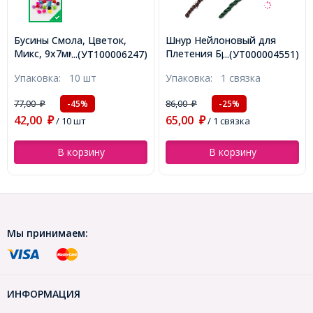
Бусины Смола, Цветок,
Шнур Нейлоновый для
Микс, 9x7мм, Отверстие
Плетения Браслетов
...(УТ100006247)
...(УТ000004551)
1мм, (УТ100006247)
Макраме и Бижутерии,
Упаковка:
10 шт
Упаковка:
1 связка
Белый, 1мм, около 24м/
связка, (УТ000004551)
77,00
86,00
-45%
-25%
₽
₽
42,00
65,00
₽
/ 10 шт
₽
/ 1 связка
В корзину
В корзину
Мы принимаем:
ИНФОРМАЦИЯ