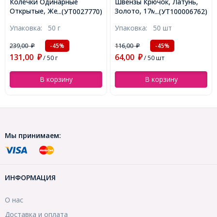
Колечки Одинарные
Швензы Крючок, Латунь,
Открытые, Железные,
Золото, 17мм,
...(УТ0027770)
...(УТ100006762)
Микс, 6х0.7мм, Внутренний
(УТ100006762)
Упаковка:
50 г
Упаковка:
50 шт
Диаметр 4.6мм, около
530шт/50г, (УТ0027770)
239,00
116,00
-45%
-45%
₽
₽
131,00
64,00
₽
/ 50 г
₽
/ 50 шт
В корзину
В корзину
Мы принимаем:
ИНФОРМАЦИЯ
О нас
Доставка и оплата