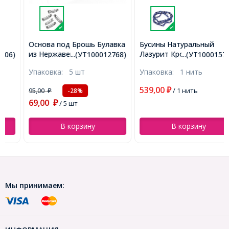
Основа под Брошь Булавка
Бусины Натуральный
из Нержавеющей Стали, с
Лазурит Крошка, Класс В,
...(УТ100012768)
...(УТ100015712)
2-мя Отверстиями,
3~5x7~13x2~4мм,
Упаковка:
5 шт
Упаковка:
1 нить
19x5x5мм, Пин 0.8мм,
Отверстие 0.4мм, около
(УТ100012768)
88см/нить, (УТ100015712)
539,00
95,00
₽
/ 1 нить
-28%
₽
69,00
₽
/ 5 шт
В корзину
В корзину
Мы принимаем: