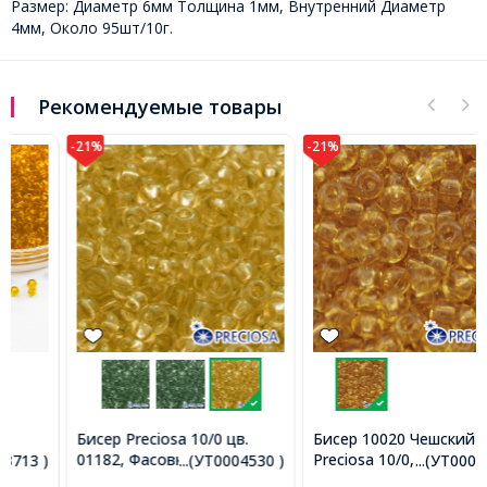
Размер: Диаметр 6мм Толщина 1мм, Внутренний Диаметр
4мм, Около 95шт/10г.
Рекомендуемые товары
-21%
-21%
Бисер Preciosa 10/0 цв.
Бисер 10020 Чешский
01182, Фасовка 5г,
Preciosa 10/0, Фасовка 5г,
...(УТ0004530 )
...(УТ0004552 )
Прозрачный Солгель
Прозрачный NT,