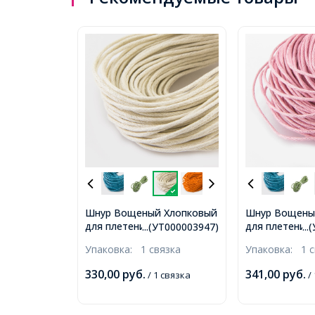
Шнур Вощеный Хлопковый
Шнур Вощены
для плетения, Макраме и
для плетения
...(УТ000003947)
..
бижутерии, Льняной,
бижутерии, Р
Упаковка:
1 связка
Упаковка:
1 
1.5мм, около 60-65м/
1.5мм, около 
связка, (УТ000003947)
связка, (УТ00
330,00
руб.
341,00
руб.
/ 1 связка
/ 