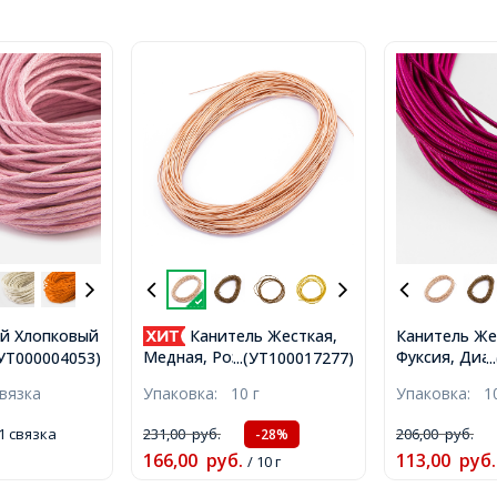
й Хлопковый
Канитель Жесткая,
Канитель Же
, Макраме и
Фуксия, Диам
Медная, Розовое Золото,
.(УТ000004053)
...(УТ100017277)
.
озовый,
отрезки не м
1.25мм, отрезки не менее
связка
Упаковка:
10 г
Упаковка:
1
60-65м/
около 165см/
8см, около 165см/10г,
0004053)
(УТ10001834
(УТ100017277)
1 связка
231,00
руб.
206,00
руб.
-28%
166,00
руб.
113,00
руб.
/ 10 г