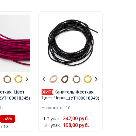
сткая, Цвет:
Канитель Жесткая,
етр 1.25мм,
Цвет: Черный, Диаметр
..(УТ100018345)
...(УТ100018349)
енее 8см,
1.25мм, отрезки не менее 8
0 г
Упаковка:
10 г
10г,
см, около 165см/10г,
5)
(УТ100018349)
247,00
руб.
1-2 упак.
:
-45%
198,00
руб.
3+ упак.
:
/ 10 г