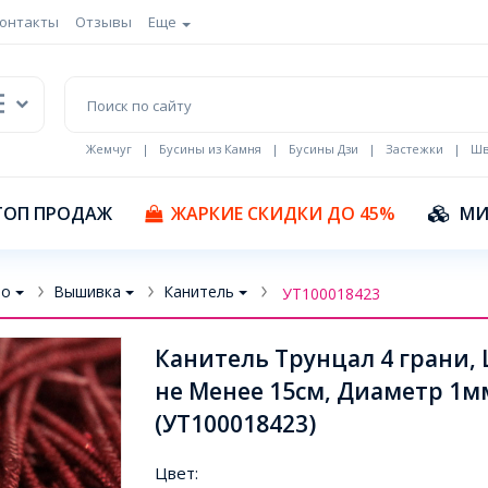
онтакты
Отзывы
Еще
Жемчуг
|
Бусины из Камня
|
Бусины Дзи
|
Застежки
|
Шв
Кулоны Эмаль
ТОП ПРОДАЖ
ЖАРКИЕ СКИДКИ ДО 45%
МИ
во
Вышивка
Канитель
УТ100018423
Канитель Трунцал 4 грани, 
не Менее 15см, Диаметр 1мм
(УТ100018423)
Цвет: