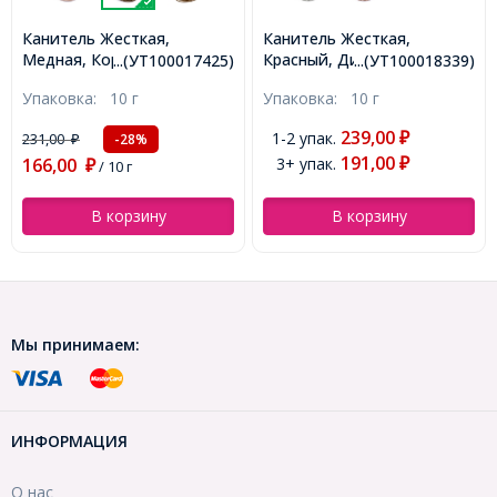
Канитель Жесткая,
Канитель Жесткая,
Медная, Коричневый,
Красный, Диаметр 1мм,
...(УТ100017425)
...(УТ100018339)
Диаметр 1.25мм, отрезки
отрезки не менее 8см,
Упаковка:
10 г
Упаковка:
10 г
не менее 8см, около
около 250см/10г,
165см/10г, (УТ100017425)
(УТ100018339)
239,00
1-2 упак.
231,00
₽
-28%
₽
191,00
166,00
3+ упак.
₽
₽
/ 10 г
В корзину
В корзину
Мы принимаем:
ИНФОРМАЦИЯ
О нас