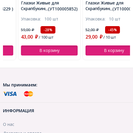
Глазки Живые для
Глазки Живые для
Скрапбукинга и Игрушек
Скрапбукинга и игрушек,
...(УТ100005852)
...(УТ100009531)
Круглые, Черные, 10х3мм,
Круглые, Черный, 24х5мм,
Упаковка:
100 шт
Упаковка:
10 шт
(УТ100005852)
(УТ100009531)
59,00
52,00
-28%
-45%
₽
₽
43,00
29,00
₽
/ 100 шт
₽
/ 10 шт
В корзину
В корзину
Мы принимаем:
ИНФОРМАЦИЯ
О нас