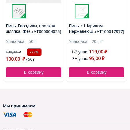
Пины Гвоздики, плоская
Пины с Шариком,
шляпка, Железо, Цвет:
Нержавеющая Сталь,
...(УТ000004025)
...(УТ100017877)
Оружейная Сталь, Размер:
49х0.5мм, Шарик: 1.5мм,
Упаковка:
50 г
Упаковка:
20 шт
40х0.7мм, 50г/около 290шт,
(УТ100017877)
(УТ000004025)
119,00
1-2 упак.
130,00
₽
-23%
₽
95,00
100,00
3+ упак.
₽
₽
/ 50 г
В корзину
В корзину
Мы принимаем: