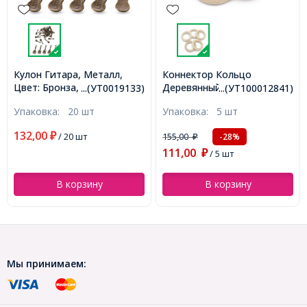
л,
Коннектор Кольцо
Кулон Птица,
:
Деревянный для Макраме,
Нержавеющая Сталь,
019133)
...(УТ100012841)
...(УТ10001
е 1мм,
Неокрашенный, 55х9мм,
Плоский Круглый,
Упаковка:
5 шт
Упаковка:
2 шт
Отв-тие 37мм,
20х1.1мм, Отверстие
(УТ100012841)
1.5мм, (УТ100019630)
155,00
161,00
-28%
-28%
₽
₽
111,00
116,00
₽
/ 5 шт
₽
/ 2 шт
В корзину
В корзину
Мы принимаем: