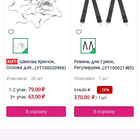
Швензы Крючок,
Ремень для Сумок,
Регулируемый по Длине,
Основа для Сережек,
...(УТ100020966)
...(УТ100021485)
Нейлон, Размер:
Медицинская Сталь,
Упаковка:
20 шт
Упаковка:
1 шт
740~1500x40x1мм, Цвет:
18x18мм, Штифт 0.7мм,
Черный, (УТ100021485)
Отверстие 2мм,
79,00
1-2 упак.
₽
514,00
-28%
₽
(УТ100020966)
63,00
3+ упак.
370,00
₽
₽
/ 1 шт
В корзину
В корзину