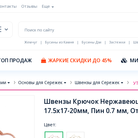
онтакты
Отзывы
Еще
Жемчуг
|
Бусины из Камня
|
Бусины Дзи
|
Застежки
|
Шв
Кулоны Эмаль
ТОП ПРОДАЖ
ЖАРКИЕ СКИДКИ ДО 45%
МИ
рии
Основы для Сережек
Швензы для Сережек
У
Швензы Крючок Нержавеющая
17.5х17-20мм, Пин 0.7 мм, О
Цвет: