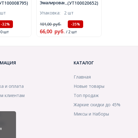
ое Серебро,
Эмалированный, Цвет:
.(УТ100008795)
...(УТ100020652)
2мм,
Зеленый, Размер:
 шт
Упаковка:
2 шт
м,
26x15.5x1мм, Отверстие
)
1.4мм (УТ100020652)
101,00
руб.
-32%
-35%
66,00
руб.
10 шт
/ 2 шт
МАЦИЯ
КАТАЛОГ
Главная
ка и оплата
Новые товары
м клиентам
Топ продаж
Жаркие скидки до 45%
ы
Миксы и Наборы
ты
я