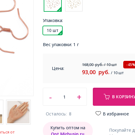
Упаковка:
10 шт
Вес упаковки:
1 г
168,00
руб.
/ 10 шт
-45
Цена:
93,00
руб.
/ 10 шт
В КОРЗИН
Осталось:
8
В избранное
Купить оптом на
Покупайте 
ться от
Opt.Mirbusin.ru