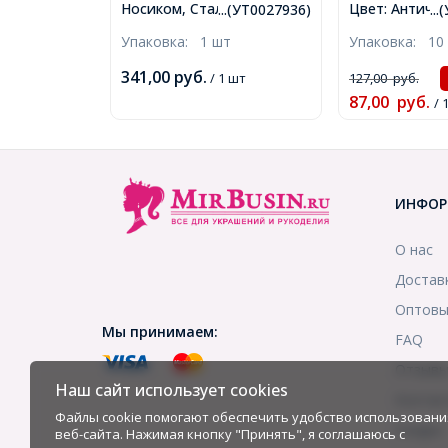
Носиком, Стальные,
Цвет: Античн
...(УТ0027936)
..
Полированные, Цвет:
Размер: 21x8x
Упаковка:
1 шт
Упаковка:
10
Красный, Размер: 15 см,
Отверстие 2м
(УТ0027936)
(УТ100008795
341,00
руб.
/ 1 шт
127,00
руб.
87,00
руб.
/ 
ИНФОР
О нас
Достав
Оптовы
Мы принимаем:
FAQ
Отзыв
Наш сайт использует cookies
Контак
Файлы cookie помогают обеспечить удобство использовани
Скидки
веб-сайта. Нажимая кнопку "Принять", я соглашаюсь с