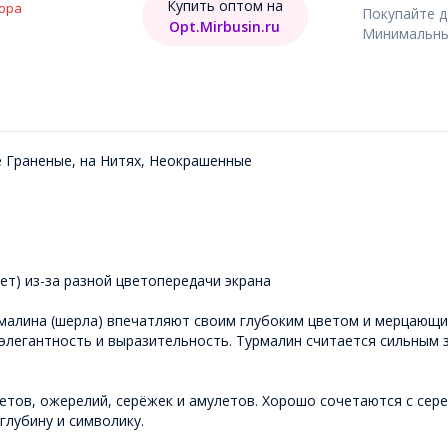
Купить оптом на
ора
Покупайте 
Opt.Mirbusin.ru
Минимальный
 Граненые, на Нитях, Неокрашенные
т) из-за разной цветопередачи экрана
рмалина (шерла) впечатляют своим глубоким цветом и мерцающи
 элегантность и выразительность. Турмалин считается сильны
етов, ожерелий, серёжек и амулетов. Хорошо сочетаются с сер
лубину и символику.