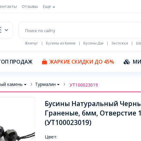
онтакты
Отзывы
Еще
Жемчуг
|
Бусины из Камня
|
Бусины Дзи
|
Застежки
|
Шв
Кулоны Эмаль
ТОП ПРОДАЖ
ЖАРКИЕ СКИДКИ ДО 45%
МИ
ый камень
Турмалин
УТ100023019
Бусины Натуральный Черны
Граненые, 6мм, Отверстие 
(УТ100023019)
Цвет: