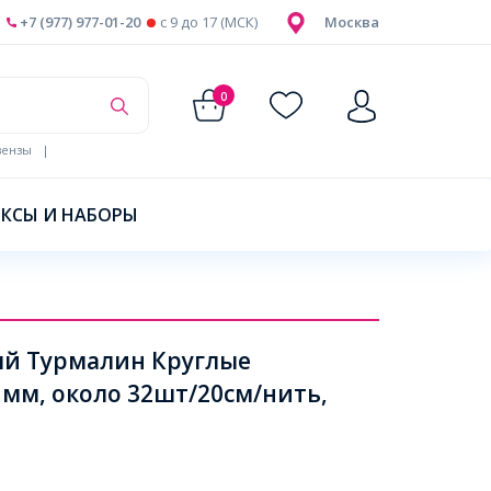
+7 (977) 977-01-20
c 9 до 17 (МСК)
Москва
0
ензы
|
КСЫ И НАБОРЫ
й Турмалин Круглые
1мм, около 32шт/20см/нить,