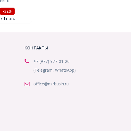
 нить
.8мм, около
ить,
-32%
1)
/ 1 нить
КОНТАКТЫ
+7 (977) 977-01-20
(Telegram, WhatsApp)
office@mirbusin.ru