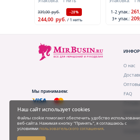
Упаковка:
1 нить
Упаковка:
1 
около 28шт/19см/нить,
Диаметр: 6.5м
(УТ000004011)
около 60шт/37
261
1-2 упак.
:
339,00
руб.
-28%
(УТ100007778
209
3+ упак.
:
244,00
руб.
/ 1 нить
ИНФОР
О нас
Достав
Оптовы
Мы принимаем:
FAQ
Отзыв
Наш сайт использует cookies
Контак
Файлы cookie помогают обеспечить удобство использовани
Скидки
веб-сайта. Нажимая кнопку "Принять", я соглашаюсь с
условиями
пользовательского соглашения
.
Услови