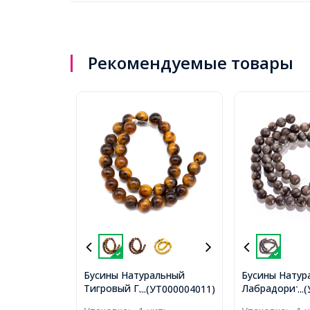
Рекомендуемые товары
Бусины Натуральный
Бусины Натур
Тигровый Глаз, на нитях,
Лабрадорит, 
...(УТ000004011)
..
Круглые, 6мм, Отв. 1мм,
Круглые, Цвет