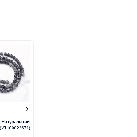
 Натуральный
рный
..(УТ100022671)
Круглые, 4мм,