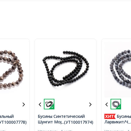
альный
Бусины Синтетический
Бусины
На нитях,
Шунгит Морозный Стиль,
Ларвикит/Че
.(УТ100007778)
...(УТ100017974)
.
: Серый,
Круглые, Цвет: Черный,
Лабрадорит 