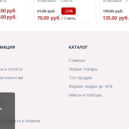
нить
Упаковка:
1 нить
Упаковка:
1
м, Отв. 1мм,
Диаметр: 4-5мм, Отв. 1мм,
Отверстие 0
.5см/нить,
около 90шт/38см/нить,
87шт/38см/н
,00
руб.
91,00
руб.
199,00
руб.
-23%
)
(УТ100017974)
(УТ10002267
,00
руб.
70,00
руб.
135,00
руб.
/ 1 нить
МАЦИЯ
КАТАЛОГ
Главная
ка и оплата
Новые товары
м клиентам
Топ продаж
Жаркие скидки до 45%
ы
Миксы и Наборы
ты
я
я возврата и обмена