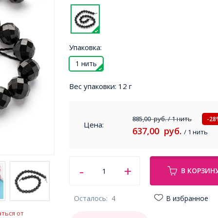
Упаковка:
1 нить
Вес упаковки:
12 г
885,00
руб.
/ 1 нить
-28
Цена:
637,00
руб.
/ 1 нить
В КОРЗИН
Осталось:
4
В избранное
ться от