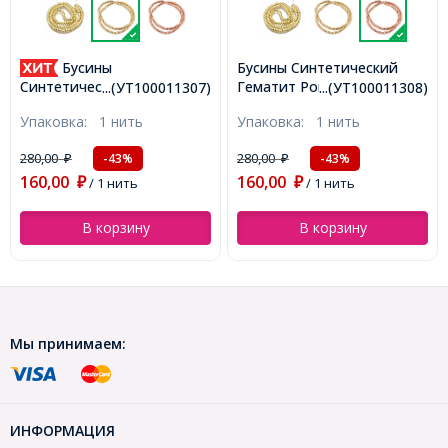
Бусины
Бусины Синтетический
Гематит Рондель, Розовое
Синтетический Гематит
...(УТ100011307)
...(УТ100011308)
Золото, 4х2мм, Отверстие
Рондель, Светлое Золото,
Упаковка:
1 нить
Упаковка:
1 нить
1мм, около 175шт/38см/
4х2мм, Отверстие 1мм,
нить, (УТ100011308)
около 175шт/38см/нить,
280,00
280,00
-43%
-43%
₽
₽
(УТ100011307)
160,00
160,00
₽
/ 1 нить
₽
/ 1 нить
В корзину
В корзину
Мы принимаем:
ИНФОРМАЦИЯ