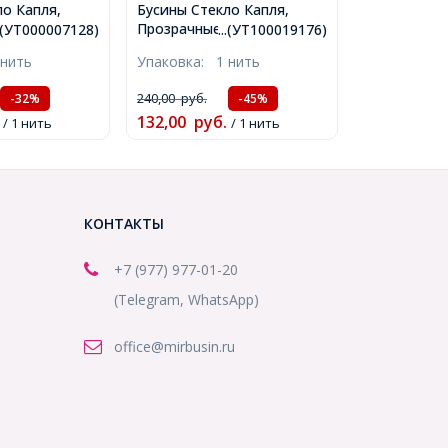
ло Капля,
Бусины Стекло Капля,
 Граненые,
Прозрачные, Граненые,
..(УТ000007128)
...(УТ100019176)
ской, 11х8мм,
Цвет: Розовый, Размер:
 нить
Упаковка:
1 нить
оло
8х6мм, Отв-тие: 1мм,
ить,
около 62шт/43.5см/нить,
240,00
руб.
-32%
-45%
8)
(УТ100019176)
132,00
руб.
/ 1 нить
/ 1 нить
КОНТАКТЫ
+7 (977) 977-01-20
(Telegram, WhatsApp)
office@mirbusin.ru