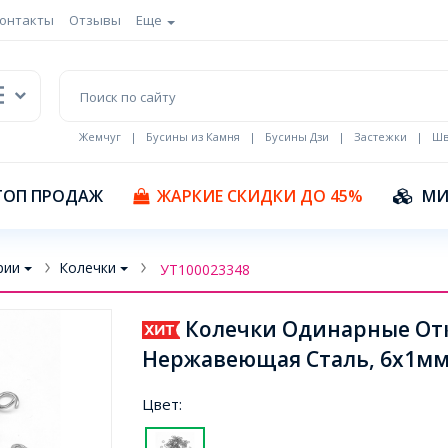
онтакты
Отзывы
Еще
Жемчуг
|
Бусины из Камня
|
Бусины Дзи
|
Застежки
|
Шв
Кулоны Эмаль
ТОП ПРОДАЖ
ЖАРКИЕ СКИДКИ ДО 45%
МИ
рии
Колечки
УТ100023348
Колечки Одинарные От
Нержавеющая Сталь, 6х1мм,
Цвет: