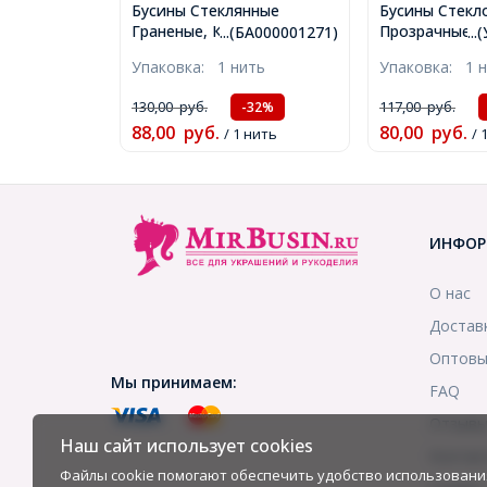
Бусины Стеклянные
Бусины Стекло
Граненые, Круглые
Прозрачные, 
...(БА000001271)
..
непрозрачные, Черный,
Цвет: Зелены
Упаковка:
1 нить
Упаковка:
1 
8мм, Отверстие 1мм,
Размер: 6х4мм
около 38шт/29см/нить,
1мм, около 7
130,00
руб.
117,00
руб.
-32%
(БА000001271)
нить, (УТ0000
88,00
руб.
80,00
руб.
/ 1 нить
/ 
ИНФОР
О нас
Достав
Оптовы
Мы принимаем:
FAQ
Отзыв
Наш сайт использует cookies
Контак
Файлы cookie помогают обеспечить удобство использовани