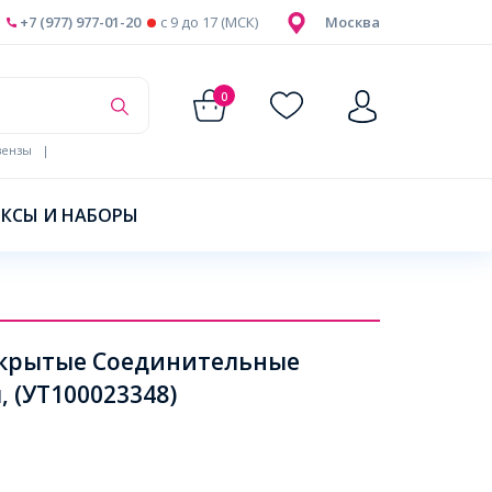
+7 (977) 977-01-20
c 9 до 17 (МСК)
Москва
0
ензы
|
КСЫ И НАБОРЫ
крытые Соединительные
 (УТ100023348)