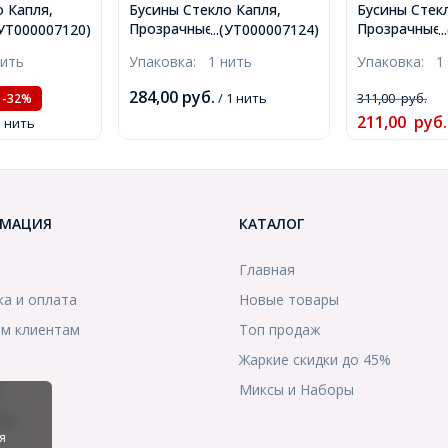
 Капля,
Бусины Стекло Капля,
Бусины Стек
Граненые,
Прозрачные, Граненые,
Прозрачные,
.(УТ000007120)
...(УТ000007124)
.
й морской,
Синий, 11х8мм, Отв-тие:
Зеленый мор
нить
Упаковка:
1 нить
Упаковка:
1
, Отв-тие:
1мм, около 57шт/67см/
Отв. 1мм, ок
2шт/43см/
нить, (УТ000007124)
57шт/67см/н
284,00
руб.
/ 1 нить
311,00
руб.
-32%
07120)
(УТ00000712
211,00
руб.
1 нить
МАЦИЯ
КАТАЛОГ
Главная
ка и оплата
Новые товары
м клиентам
Топ продаж
Жаркие скидки до 45%
ы
Миксы и Наборы
ты
я