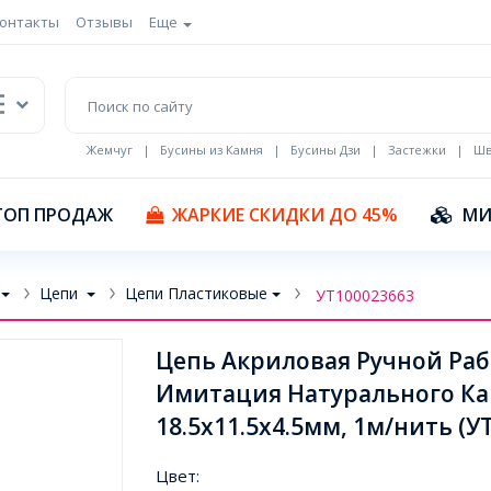
онтакты
Отзывы
Еще
Жемчуг
|
Бусины из Камня
|
Бусины Дзи
|
Застежки
|
Шв
Кулоны Эмаль
ТОП ПРОДАЖ
ЖАРКИЕ СКИДКИ ДО 45%
МИ
Цепи
Цепи Пластиковые
УТ100023663
Цепь Акриловая Ручной Раб
Имитация Натурального Кам
18.5x11.5x4.5мм, 1м/нить (У
Цвет: