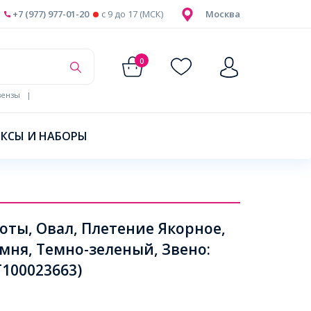
+7 (977) 977-01-20
c 9 до 17 (МСК)
Москва
0
ензы
|
КСЫ И НАБОРЫ
оты, Овал, Плетение Якорное,
ня, Темно-зеленый, Звено:
Т100023663)