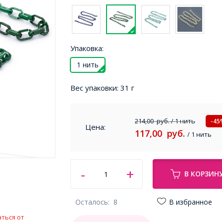
Упаковка:
1 нить
Вес упаковки:
31 г
214,00
руб.
/ 1 нить
-45
Цена:
117,00
руб.
/ 1 нить
В КОРЗИН
Осталось:
8
В избранное
ться от