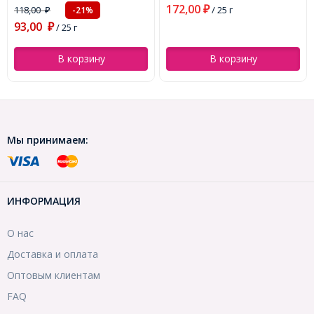
172,00
118,00
₽
/ 25 г
-21%
₽
около 100шт/25г,
93,00
(УТ0030515)
₽
/ 25 г
В корзину
В корзину
Мы принимаем:
ИНФОРМАЦИЯ
О нас
Доставка и оплата
Оптовым клиентам
FAQ