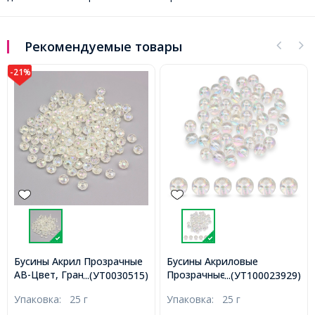
Рекомендуемые товары
-21%
Бусины Акрил Прозрачные
Бусины Акриловые
АВ-Цвет, Граненые,
Прозрачные Круглые, АВ
...(УТ0030515)
...(УТ100023929)
Рондель, Цвет:
цвет, Бесцветный, 10мм,
Упаковка:
25 г
Упаковка:
25 г
Бесцветный, Размер:
Отверстие 1.8мм, около
8х6мм, Отверстие 2мм,
46шт/25г, (УТ100023929)