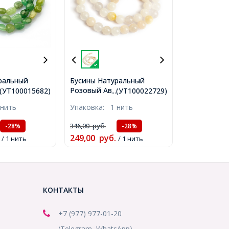
ральный
Бусины Натуральный
нтюрин,
Розовый Авантюрин
..(УТ100015682)
...(УТ100022729)
Самородки, 5-
Круглые, 8мм, Отверстие
 нить
Упаковка:
1 нить
верстие 1мм,
0.8мм, около 46шт/38см/
ить,
нить, (УТ100022729)
346,00
руб.
-28%
-28%
2)
249,00
руб.
/ 1 нить
/ 1 нить
КОНТАКТЫ
+7 (977) 977-01-20
(Telegram, WhatsApp)