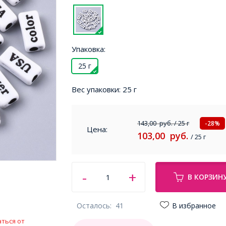
Упаковка:
25 г
Вес упаковки:
25 г
143,00
руб.
/ 25 г
-28%
Цена:
103,00
руб.
/ 25 г
В КОРЗИН
Осталось:
41
В избранное
ться от