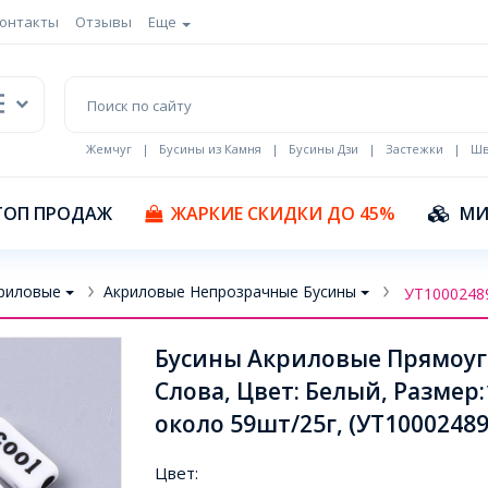
онтакты
Отзывы
Еще
Жемчуг
|
Бусины из Камня
|
Бусины Дзи
|
Застежки
|
Шв
Кулоны Эмаль
ТОП ПРОДАЖ
ЖАРКИЕ СКИДКИ ДО 45%
МИ
риловые
Акриловые Непрозрачные Бусины
УТ1000248
Бусины Акриловые Прямоу
Слова, Цвет: Белый, Размер
около 59шт/25г, (УТ10002489
Цвет: