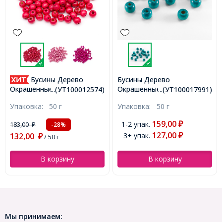
Бусины Дерево
Бусины Дерево
Окрашенные, Круглые,
Окрашенные, Круглые,
74)
...(УТ100017991)
...(УТ100017999
Цвет: Циан, Размер: 6х4-
Цвет: Розовый, Размер:
е:
Упаковка:
50 г
Упаковка:
50 г
5мм, Отв-тие: 2мм, ок.
8x7мм, Отв-тие: 3мм, ок.
680шт/50г, (УТ100017991)
300шт/50г, (УТ100017999)
159,00
132,00
1-2 упак.
1-2 упак.
₽
₽
127,00
105,00
3+ упак.
3+ упак.
₽
₽
В корзину
В корзину
Мы принимаем: